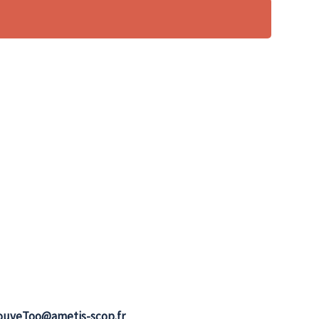
ouveToo@ametis-scop.fr