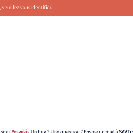
 veuillez vous identifier.
 sous
Yeswiki
- Un bug ? Une question ? Envoie un mail à
SAVTr